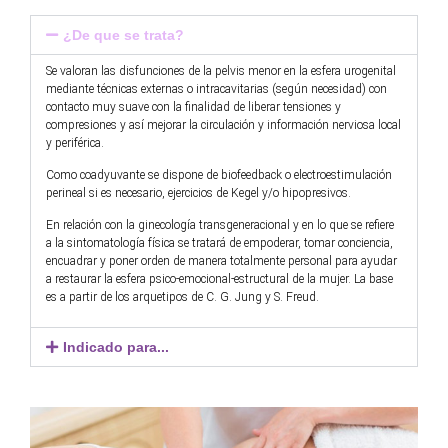
¿De que se trata?
Se valoran las disfunciones de la pelvis menor en la esfera urogenital
mediante técnicas externas o intracavitarias (según necesidad) con
contacto muy suave con la finalidad de liberar tensiones y
compresiones y así mejorar la circulación y información nerviosa local
y periférica.
Como coadyuvante se dispone de biofeedback o electroestimulación
perineal si es necesario, ejercicios de Kegel y/o hipopresivos.
En relación con la ginecología transgeneracional y en lo que se refiere
a la sintomatología física se tratará de empoderar, tomar conciencia,
encuadrar y poner orden de manera totalmente personal para ayudar
a restaurar la esfera
psico
-emocional-estructural de la mujer. La base
es a partir de los arquetipos de C. G.
Jung
y S. Freud.
Indicado para...