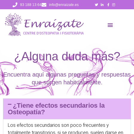
Skip
93 188 13 64
info@enraizate.es
to
content
¿Alguna duda más?
Encuentra aquí algunas preguntas y respuestas
que surgen habitualmente.
¿Tiene efectos secundarios la
Osteopatía?
Los efectos secundarios son poco frecuentes y
totalmente transitorios, si se producen, suelen darse en