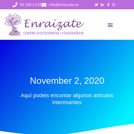
Skip
93 188 13 64
info@enraizate.es
to
content
November 2, 2020
Aquí podeis encontar algunos articulos
interesantes